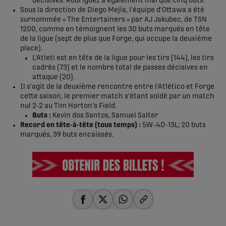
décisives. Rodríguez a également marqué cinq buts.
Sous la direction de Diego Mejía, l'équipe d'Ottawa a été
surnommée « The Entertainers » par AJ Jakubec, de TSN
1200, comme en témoignent les 30 buts marqués en tête
de la ligue (sept de plus que Forge, qui occupe la deuxième
place).
L'Atleti est en tête de la ligue pour les tirs (144), les tirs
cadrés (73) et le nombre total de passes décisives en
attaque (20).
Il s'agit de la deuxième rencontre entre l'Atlético et Forge
cette saison, le premier match s'étant soldé par un match
nul 2-2 au Tim Horton's Field.
Buts :
Kevin dos Santos, Samuel Salter
Record en tête-à-tête (tous temps) :
5W-4D-13L; 20 buts
marqués, 39 buts encaissés.
share-facebook
share-x
share-whatsapp
share-copy-link