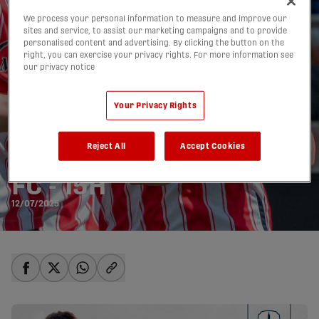
We process your personal information to measure and improve our
sites and service, to assist our marketing campaigns and to provide
personalised content and advertising. By clicking the button on the
right, you can exercise your privacy rights. For more information see
our privacy notice
Your Privacy Rights
Reject All
Accept Cookies
APERÇU: Atleti c. Forge
FC - 15H
12/07/2025
share-facebook
share-x
share-whatsapp
share-copy-link