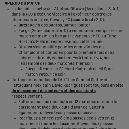
APERÇU DU MATCH
La dernière sortie de l'Atlético Ottawa (1ère place ; 8-4-1)
dans la PLC a été une victoire à l'extérieur contre les
champions en titre, Cavalry FC (
score final :
2-0).
Buts :
Kevin dos Santos, Samuel Salter
Forge (2ème place ; 7-6-0) a récemment remporté son
match en main, en battant le Vancouver FC au Time
Horton's Field et reste invaincu cette année.
Ottawa s'est qualifié pour les demi-finales du
Championnat canadien pour la première fois dans
l'histoire du club, en battant York United 6-4, sur
l'ensemble des deux matches, hier soir.
Forge affronte le CF Montréal, club de MLS, au
match retour ce soir.
L'attaquant canadien de l'Atlético Samuel Salter et
l'attaquant mexicain David Rodríguez sont toujours
en tête
du classement des buteurs et des assistants
,
respectivement.
Salter a marqué neuf buts en 13 matches et mène le
classement avec deux buts d'avance. Salter a
également délivré trois passes décisives.
Rodríguez a enregistré cinq passes décisives en 12
matches et mène le classement avec deux passes