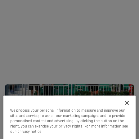
LE CAVALRY ET LE FC
SUPRA SE
NEUTRALISENT, SANS
BRILLER | FAITS
09/08/2026
SAILLANTS
We process your personal information to measure and improve our
sites and service, to assist our marketing campaigns and to provide
personalised content and advertising. By clicking the button on the
right, you can exercise your privacy rights. For more information see
our privacy notice