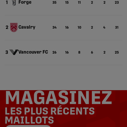
Forge
1
35
15
11
2
2
23
Cavalry
2
34
16
10
2
4
31
Vancouver FC
3
26
16
8
6
2
25
MAGASINEZ
LES PLUS RÉCENTS
MAILLOTS