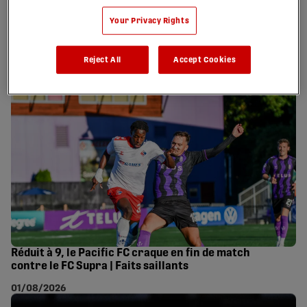
Your Privacy Rights
AVANT-MATCH : Le FC Supra accueille le Cavalry FC |
08 août 2026
Reject All
Accept Cookies
07/08/2026
Réduit à 9, le Pacific FC craque en fin de match
contre le FC Supra | Faits saillants
01/08/2026