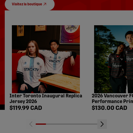
Visitez la boutique
Inter Toronto Inaugural Replica
2026 Vancouver F
Jersey 2026
Performance Prim
Magasinez le prix
Magasinez le p
$119.99 CAD
$130.00 CAD