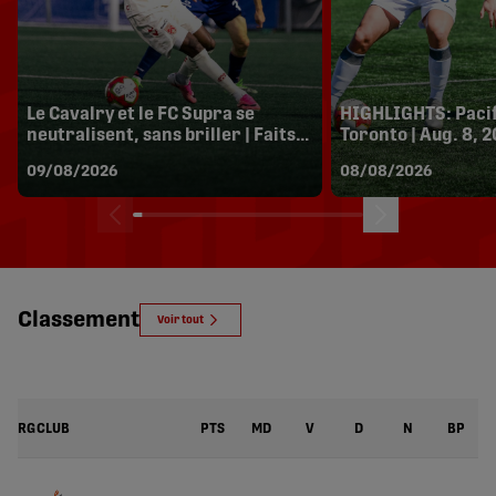
Le Cavalry et le FC Supra se
HIGHLIGHTS: Pacifi
neutralisent, sans briller | Faits
Toronto | Aug. 8, 
saillants
09/08/2026
08/08/2026
Classement
Voir tout
RG
CLUB
PTS
MD
V
D
N
BP