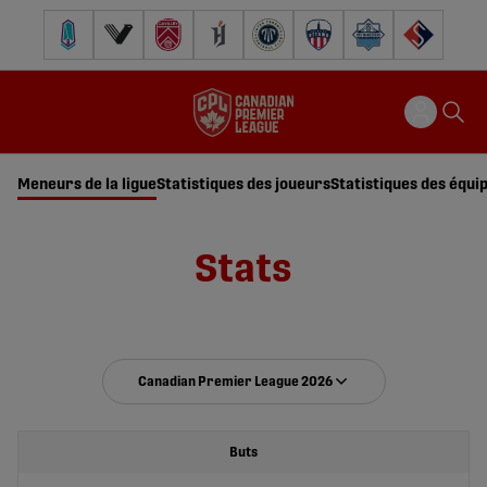
Pacific FC
Vancouver FC
Cavalry FC
Forge FC
Inter Toronto FC
Atlético Ottawa
Halifax Wanderers
FC Supra
Meneurs de la ligue
Statistiques des joueurs
Statistiques des équi
Stats
Canadian Premier League 2026
Buts