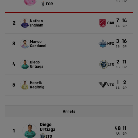
SB
GP
FOR
7
14
Nathan
2
CAV
Ingham
SB
GP
3
16
Marco
3
HFX
Carducci
SB
GP
2
11
Diego
4
ITO
Urtiaga
SB
GP
1
2
Henrik
5
VFC
Regitnig
SB
GP
Arrêts
Diego
48
11
Urtiaga
1
AR
GP
ITO