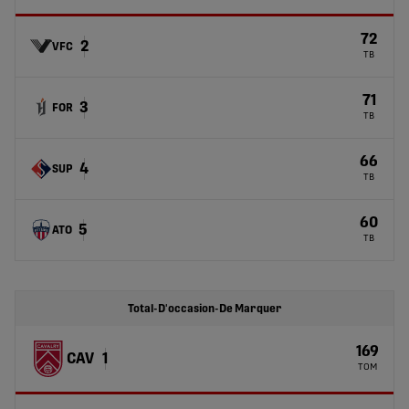
72
2
VFC
TB
71
3
FOR
TB
66
4
SUP
TB
60
5
ATO
TB
Total-D'occasion-De Marquer
169
CAV
1
TOM