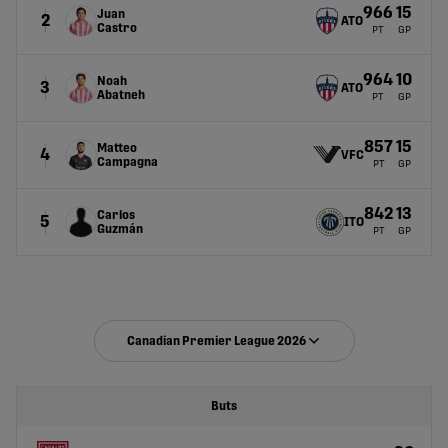
966
15
Juan
2
ATO
Castro
PT
GP
964
10
Noah
3
ATO
Abatneh
PT
GP
857
15
Matteo
4
VFC
Campagna
PT
GP
842
13
Carlos
5
ITO
Guzmán
PT
GP
Canadian Premier League 2026
Buts