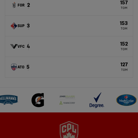
157
2
FOR
TOM
153
3
SUP
TOM
152
4
VFC
TOM
127
5
ATO
TOM