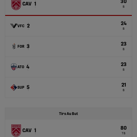
30
CAV
1
B
24
2
VFC
B
23
3
FOR
B
23
4
ATO
B
21
5
SUP
B
Tirs Au But
80
CAV
1
TB