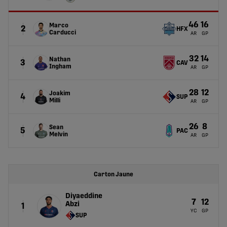
46
16
Marco
2
HFX
Carducci
AR
GP
32
14
Nathan
3
CAV
Ingham
AR
GP
28
12
Joakim
4
SUP
Milli
AR
GP
26
8
Sean
5
PAC
Melvin
AR
GP
Carton Jaune
Diyaeddine
7
12
Abzi
1
YC
GP
SUP