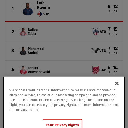
Loïc
8
12
Kwemi
1
B
GP
SUP
7
15
Ballou
2
ATO
Tabla
B
GP
7
12
Mohamed
3
VFC
Amissi
B
GP
6
14
Tobias
4
CAV
Warschewski
B
GP
6
16
Isaiah
5
HFX
We process your personal information to measure and improve our
Johnston
B
GP
sites and service, to assist our marketing campaigns and to provide
personalised content and advertising. By clicking the button on the
right, you can exercise your privacy rights. For more information see
our privacy notice
Passes-Décisives
Your Privacy Rights
Miguel