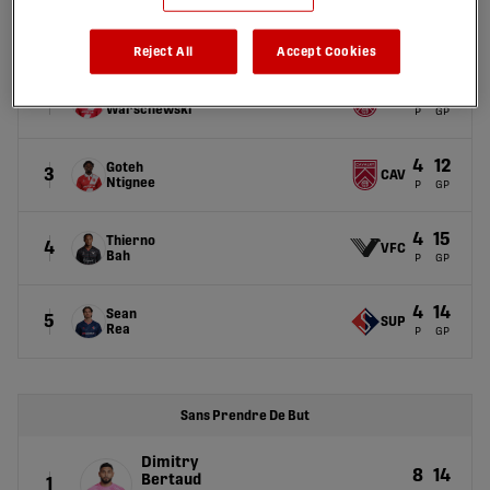
5
15
Arilla
1
P
GP
HFX
Reject All
Accept Cookies
5
14
Tobias
2
CAV
Warschewski
P
GP
4
12
Goteh
3
CAV
Ntignee
P
GP
4
15
Thierno
4
VFC
Bah
P
GP
4
14
Sean
5
SUP
Rea
P
GP
Sans Prendre De But
Dimitry
8
14
Bertaud
1