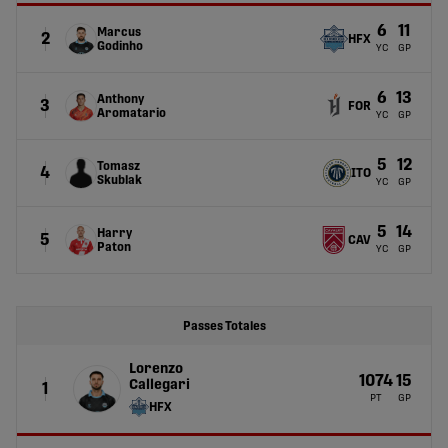
6
11
Marcus
2
HFX
Godinho
YC
GP
6
13
Anthony
3
FOR
Aromatario
YC
GP
5
12
Tomasz
4
ITO
Skublak
YC
GP
5
14
Harry
5
CAV
Paton
YC
GP
Passes Totales
Lorenzo
1074
15
Callegari
1
PT
GP
HFX