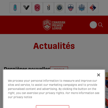
Pacific FC
Vancouver FC
Cavalry FC
Forge FC
Inter Toronto FC
Atlético Ottawa
Halifax Wanderers
FC Supra
Actualités
Dernières nouvelles
Voir tout
We process your personal information to measure and improve our
sites and service, to assist our marketing campaigns and to provide
personalised content and advertising. By clicking the button on the
right, you can exercise your privacy rights. For more information see
our privacy notice