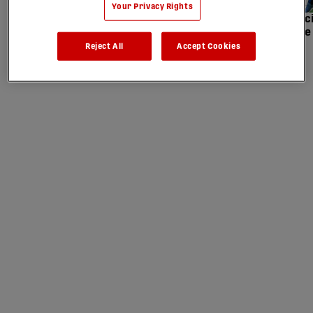
Your Privacy Rights
Le Supra tisse ses liens dans le foot
Réduit à 9, le Pac
québécois
de match contre l
saillants
Reject All
Accept Cookies
02/08/2026
01/08/2026