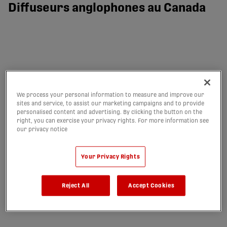
Diffuseurs anglophones au Canada
We process your personal information to measure and improve our
sites and service, to assist our marketing campaigns and to provide
personalised content and advertising. By clicking the button on the
right, you can exercise your privacy rights. For more information see
our privacy notice
Your Privacy Rights
Reject All
Accept Cookies
Les 112 matchs de la saison régulière de la PLC sont disponibles
en direct et sur demande.