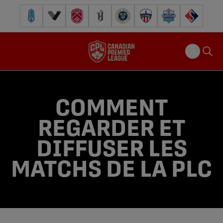
Pacific FC
Vancouver FC
Cavalry FC
Forge FC
Inter Toronto FC
Atlético Ottawa
Halifax Wanderers
FC Supra
COMMENT
REGARDER ET
DIFFUSER LES
MATCHS DE LA PLC