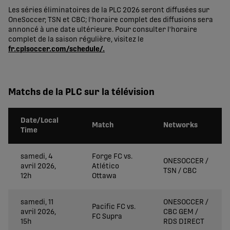
Les séries éliminatoires de la PLC 2026 seront diffusées sur
OneSoccer, TSN et CBC; l'horaire complet des diffusions sera
annoncé à une date ultérieure. Pour consulter l'horaire
complet de la saison régulière, visitez le
fr.cplsoccer.com/schedule/.
Matchs de la PLC sur la télévision
Date/Local
Match
Networks
Time
samedi, 4
Forge FC vs.
ONESOCCER /
avril 2026,
Atlético
TSN / CBC
12h
Ottawa
samedi, 11
ONESOCCER /
Pacific FC vs.
avril 2026,
CBC GEM /
FC Supra
15h
RDS DIRECT