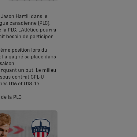
share-facebook
share-x
share-whatsapp
share-copy-link
 Jason Hartill dans le
igue canadienne (PLC).
la PLC. L'Atlético pourra
it besoin de participer
xième position lors du
t a gagné sa place dans
saison.
arquant un but. Le milieu
C sous contrat CPL-U
pes U16 et U18 de
 de la PLC.