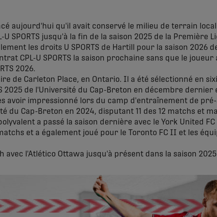
cé aujourd'hui qu'il avait conservé le milieu de terrain local
-U SPORTS jusqu'à la fin de la saison 2025 de la Première L
lement les droits U SPORTS de Hartill pour la saison 2026 de 
ontrat CPL-U SPORTS la saison prochaine sans que le joueur a
RTS 2026.
naire de Carleton Place, en Ontario. Il a été sélectionné en si
2025 de l'Université du Cap-Breton en décembre dernier e
après avoir impressionné lors du camp d'entraînement de pré-
ersité du Cap-Breton en 2024, disputant 11 des 12 matchs et m
polyvalent a passé la saison dernière avec le York United F
atchs et a également joué pour le Toronto FC II et les équi
h avec l'Atlético Ottawa jusqu'à présent dans la saison 2025