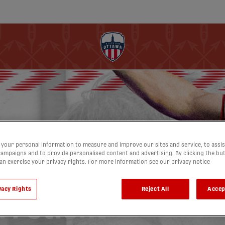
your personal information to measure and improve our sites and service, to assis
ampaigns and to provide personalised content and advertising. By clicking the bu
can exercise your privacy rights. For more information see our privacy notice
vacy Rights
Reject All
Accep
 retient