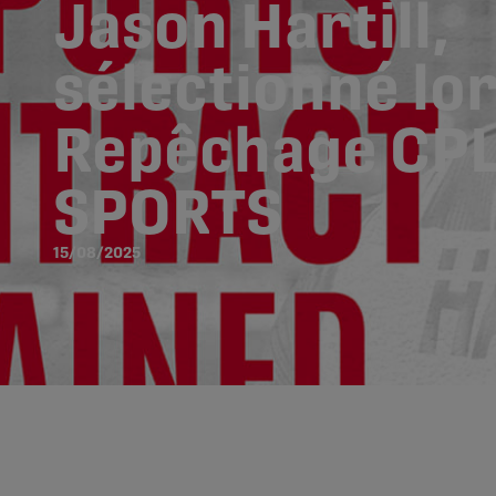
Jason Hartill,
sélectionné lo
Repêchage CPL
SPORTS
15/08/2025