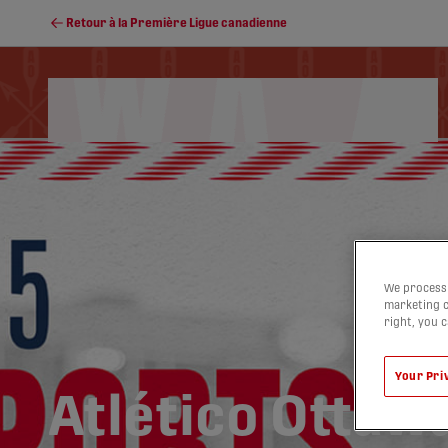
Retour à la Première Ligue canadienne
Calendrier
Soccer Programs
Classement
We process 
marketing c
right, you 
Your Pri
Atlético Ottawa