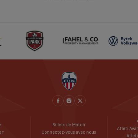
share-facebook
share-x
share-whatsapp
share-copy-link
e
Billets de Match
Atleti Av
er
Connectez-vous avec nous
Atlet