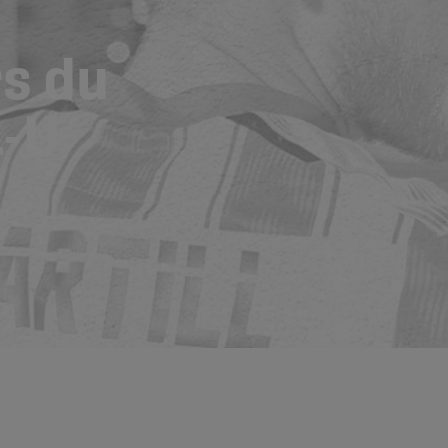
rs du
-U