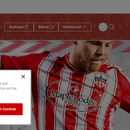
Boutique
Billets
OneSoccer
t our
tton on the
t Cookies