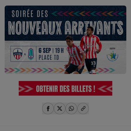
share-facebook
share-x
share-whatsapp
share-copy-link