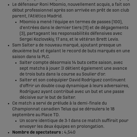
Le défenseur Roni Mbomio, nouvellement acquis, a fait son
début professionnel après son arrivée en prêt de son club
parent, l'Atlético Madrid.
Mbomio a mené l'équipe en termes de passes (100),
d'entrées dans le dernier tiers (11) et de dégagements
(3), partageant les responsabilités défensives avec
Sergei Kozlovskiy, 17 ans, et le vétéran Brett Levis.
Sam Salter a de nouveau marqué, ajoutant presque un
deuxième but et égalant le record de buts marqués en une
saison dans la PLC.
Salter compte désormais 14 buts cette saison, avec
sept matchs à jouer. Il détient également une avance
de trois buts dans la course au Soulier d'or.
Salter et son coéquipier David Rodríguez continuent
d'offrir un double coup dynamique à leurs adversaires,
Rodríguez ayant contribué avec un but et une passe
décisive sur le but de Salter.
Ce match a servi de prélude à la demi-finale du
Championnat canadien Telus qui se déroulera le 18
septembre au Place TD.
Un score identique de 3-1 dans ce match suffirait pour
envoyer les deux équipes en prolongation.
Nombre de spectateurs :
4,540