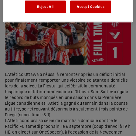
Reject All
Accept Cookies
L'Atlético Ottawa a réussi à remonter après un déficit initial
pour finalement remporter une victoire éclatante à domicile
lors de la soirée La Fiesta, qui célébrait la communauté
hispanique et latino-américaine d'Ottawa. Sam Salter a égalé
le record de buts marqués en une saison dans la Première
Ligue canadienne et l'Atleti a gagné du terrain dans la course
au titre, se retrouvant désormais à seulement trois points de
Forge (score final : 3-1).
L'Atleti conclura sa série de matchs à domicile contre le
Pacific FC samedi prochain, le 6 septembre (coup d'envoi à 19 h
HE, en direct sur OneSoccer), à l'occasion de la Newcomer