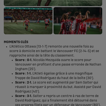
MOMENTS CLÉS
L'Atlético Ottawa (13-1-7) remonte une nouvelle fois au
score à domicile en battant le Vancouver FC (2-14-5) et se
rapproche ainsi de la tête du classement.
Score : 0-1.
Nicolás Mezquida ouvre le score pour
Vancouver en profitant d'une passe erronée de Nathan
Ingham (25').
Score : 1-1.
L'Atleti égalise grâce à une magnifique
frappe de David Rodríguez du haut de la boîte (30').
Score : 2-1.
Le score est augmenté par Sam Salter qui
réussit à marquer à proximité du but. Assisté par David
Rodríguez (40').
Score : 3-1.
Salter a repris un centre à ras de terre de
David Rodríguez, qui a finalement été détourné dans
ses propres filets par un défenseur de Vancouver (80').