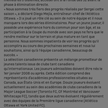
meilleures troisièmes, accéderont à la ronde des 32 avant la
phase à élimination directe.
« Nous sommes très fiers des progrès réalisés par Sergei cette
saison », a déclaré Diego Mejía, entraîneur-chef de l'Atlético
Ottawa. « Il a joué un rôle clé au sein de notre équipe et il nous
manquera lors des séries éliminatoires. Pour un jeune joueur, il
possède une expérience hors du commun pour son âge, et sa
participation à la Coupe du monde avec son pays ne fera que le
rendre meilleur sur le terrain et plus mature en tant que
personne. Nous sommes impatients de voir les progrès qu'il
accomplira au cours des prochaines semaines et nous lui
souhaitons, ainsi qu'à l'équipe canadienne, beaucoup de
succès. »
La sélection canadienne présente un mélange prometteur de
jeunes talents issus de clubs tant canadiens
qu’internationaux. Les joueurs admissibles doivent être nés le
1er janvier 2008 ou après. Cette édition comprend des
représentants d’académies professionnelles situées au
Canada, aux États-Unis et en Europe. Douze joueurs évoluent
actuellement au sein des académies de clubs canadiens de la
Major League Soccer (Toronto FC, CF Montréal et Vancouver
Whitecaps FC), tandis que deux autres évoluent régulièrement
avec des équipes de la Première ligue canadienne (Atlético
Ottawa et York United FC).