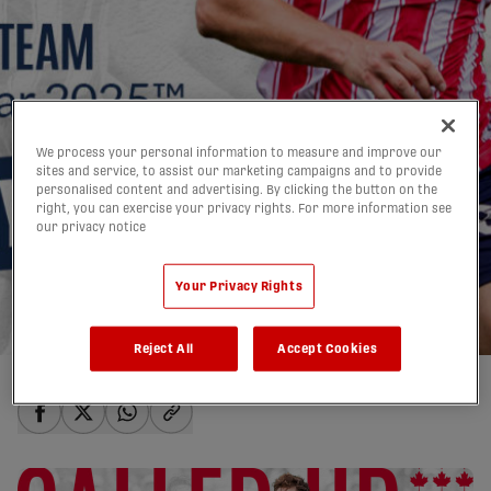
We process your personal information to measure and improve our
Kozlovskiy sélectionné
sites and service, to assist our marketing campaigns and to provide
personalised content and advertising. By clicking the button on the
par Canada pour la
right, you can exercise your privacy rights. For more information see
our privacy notice
Coupe du Monde U-17 de
la FIFA, Qatar 2025™
Your Privacy Rights
21/10/2025
Reject All
Accept Cookies
share-facebook
share-x
share-whatsapp
share-copy-link