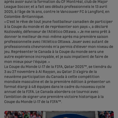
après avoir suivi la formation du CF Montréal, club de Major
League Soccer, et a fait ses débuts professionnels le 13 avril
2025, à l'âge de 16 ans, contre le Vancouver FC à Langford, en
Colombie-Britannique.
« C'est le rêve de tout jeune footballeur canadien de participer
à la Coupe du monde et de représenter son pays », a déclaré
Kozlovskiy, défenseur de l'Atlético Ottawa. « Je me sens prêt à
donner le meilleur de moi-même après ma première saison
professionnelle avec l'Atlético Ottawa. Jouer avec autant de
professionnels chevronnés m'a permis d'élever mon niveau de
jeu. Représenter le Canada à la Coupe du monde sera une
autre expérience incroyable, et je suis impatient de faire de
mon mieux pour l'équipe. »
La Coupe du Monde U-17 de la FIFA, Qatar 2025™, se tiendra du
3 au 27 novembre à Al Rayyan, au Qatar. Il s’agira de la
neuvième participation du Canada à cette compétition
mondiale masculine et de la première édition à présenter un
format élargi à 48 équipes dans le cadre du nouveau cycle
annuel de la FIFA. Le Canada abordera ce tournoi avec
l’ambition de signer une première victoire historique à la
Coupe du Monde U-17 de la FIFA™.