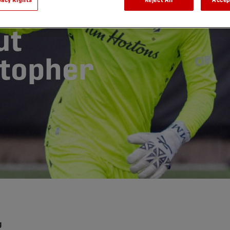
vacy Rights
Reject All
Accep
awa recrute
ut
stopher
g