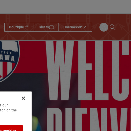
Boutique
Billets
OneSoccer
t our
tton on the