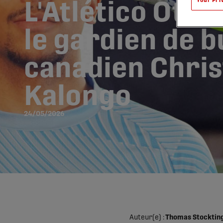
Your Pri
L'Atlético Ott
le gardien de b
canadien Chri
Kalongo
24/05/2026
Auteur(e) :
Thomas Stocktin