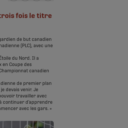
share-facebook
share-x
share-whatsapp
share-copy-link
ois fois le titre
 gardien de but canadien
anadienne (PLC), avec une
Étoile du Nord. Il a
ux en Coupe des
u Championnat canadien
nadienne de premier plan
 je devais venir. Je
ouvoir travailler avec
 à continuer d’apprendre
mmencer avec les gars. »