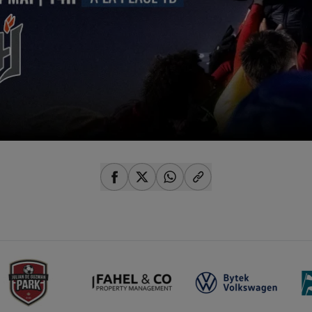
share-facebook
share-x
share-whatsapp
share-copy-link