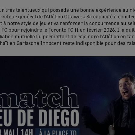
eur très talentueux qui possède une bonne expérience au niv
ecteur général de l’Atlético Ottawa. « Sa capacité à construi
 notre style de jeu et va renforcer la concurrence au sein d
 FC pour rejoindre le Toronto FC II en février 2026. Il a qui
liation mutuelle lui permettant de rejoindre l’Atlético en tan
 haïtien Garissone Innocent reste indisponible pour des rai