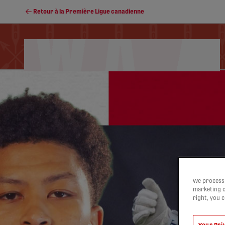
Retour à la Première Ligue canadienne
Calendrier
Soccer Programs
Classement
We process 
marketing c
right, you 