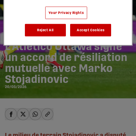
Your Privacy Rights
Reject All
Accept Cookies
L'Atlético Ottawa signe
un accord de résiliation
mutuelle avec Marko
Stojadinovic
20/05/2026
share-facebook
share-x
share-whatsapp
share-copy-link
Le milieu de terrain Stojadinovic a disputé