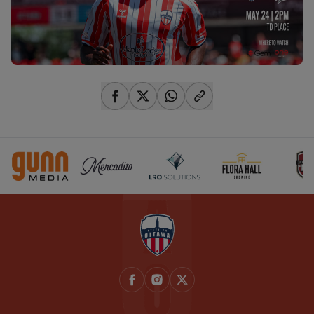
share-facebook
share-x
share-whatsapp
share-copy-link