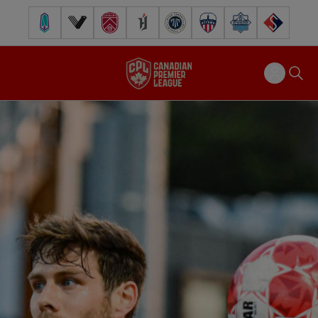
Pacific FC
Vancouver FC
Cavalry FC
Forge FC
Inter Toronto FC
Atlético Ottawa
Halifax Wanderers
FC Supra