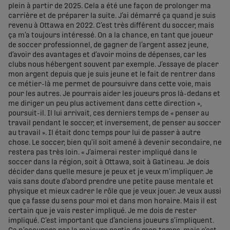
plein à partir de 2025. Cela a été une façon de prolonger ma
carrière et de préparer la suite. J’ai démarré ça quand je suis
revenu à Ottawa en 2022. C’est très différent du soccer, mais
ça m’a toujours intéressé. On a la chance, en tant que joueur
de soccer professionnel, de gagner de l’argent assez jeune,
d’avoir des avantages et d’avoir moins de dépenses, car les
clubs nous hébergent souvent par exemple. J’essaye de placer
mon argent depuis que je suis jeune et le fait de rentrer dans
ce métier-là me permet de poursuivre dans cette voie, mais
pour les autres. Je pourrais aider les joueurs pros là-dedans et
me diriger un peu plus activement dans cette direction »,
poursuit-il. Il lui arrivait, ces derniers temps de « penser au
travail pendant le soccer, et inversement, de penser au soccer
au travail ». Il était donc temps pour lui de passer à autre
chose. Le soccer, bien qu’il soit amené à devenir secondaire, ne
restera pas très loin. « J’aimerai rester impliqué dans le
soccer dans la région, soit à Ottawa, soit à Gatineau. Je dois
décider dans quelle mesure je peux et je veux m’impliquer. Je
vais sans doute d’abord prendre une petite pause mentale et
physique et mieux cadrer le rôle que je veux jouer. Je veux aussi
que ça fasse du sens pour moi et dans mon horaire. Mais il est
certain que je vais rester impliqué. Je me dois de rester
impliqué. C’est important que d’anciens joueurs s’impliquent.