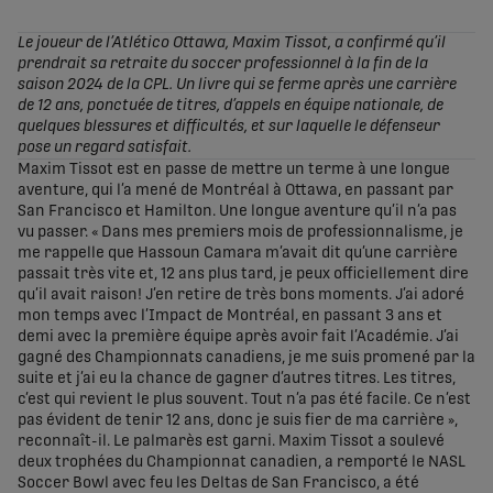
share-facebook
share-x
share-whatsapp
share-copy-link
Le joueur de l’Atlético Ottawa, Maxim Tissot, a confirmé qu’il
prendrait sa retraite du soccer professionnel à la fin de la
saison 2024 de la CPL. Un livre qui se ferme après une carrière
de 12 ans, ponctuée de titres, d’appels en équipe nationale, de
quelques blessures et difficultés, et sur laquelle le défenseur
pose un regard satisfait.
Maxim Tissot est en passe de mettre un terme à une longue
aventure, qui l’a mené de Montréal à Ottawa, en passant par
San Francisco et Hamilton. Une longue aventure qu’il n’a pas
vu passer. « Dans mes premiers mois de professionnalisme, je
me rappelle que Hassoun Camara m’avait dit qu’une carrière
passait très vite et, 12 ans plus tard, je peux officiellement dire
qu’il avait raison! J’en retire de très bons moments. J’ai adoré
mon temps avec l’Impact de Montréal, en passant 3 ans et
demi avec la première équipe après avoir fait l’Académie. J’ai
gagné des Championnats canadiens, je me suis promené par la
suite et j’ai eu la chance de gagner d’autres titres. Les titres,
c’est qui revient le plus souvent. Tout n’a pas été facile. Ce n’est
pas évident de tenir 12 ans, donc je suis fier de ma carrière »,
reconnaît-il. Le palmarès est garni. Maxim Tissot a soulevé
deux trophées du Championnat canadien, a remporté le NASL
Soccer Bowl avec feu les Deltas de San Francisco, a été