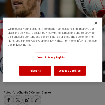
We process your personal information to measure and improve our
sites and service, to assist our marketing campaigns and to provide
personalised content and advertising. By clicking the button on the
right, you can exercise your privacy rights. For more information see
our privacy notice
Maxim Tissot veut
partir sur un dernier
Your Privacy Rights
trophée
Reject All
Accept Cookies
16/10/2024
Auteur(e) :
Charlie O'Connor Clarke