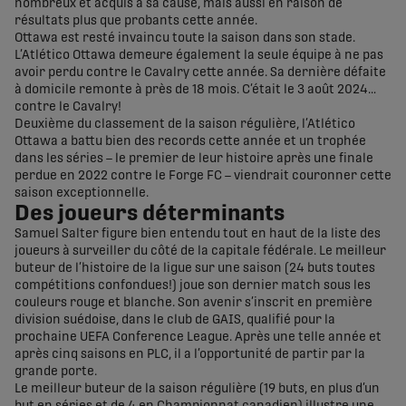
nombreux et acquis à sa cause, mais aussi en raison de
résultats plus que probants cette année.
Ottawa est resté invaincu toute la saison dans son stade.
L’Atlético Ottawa demeure également la seule équipe à ne pas
avoir perdu contre le Cavalry cette année. Sa dernière défaite
à domicile remonte à près de 18 mois. C’était le 3 août 2024…
contre le Cavalry!
Deuxième du classement de la saison régulière, l’Atlético
Ottawa a battu bien des records cette année et un trophée
dans les séries – le premier de leur histoire après une finale
perdue en 2022 contre le Forge FC – viendrait couronner cette
saison exceptionnelle.
Des joueurs déterminants
Samuel Salter figure bien entendu tout en haut de la liste des
joueurs à surveiller du côté de la capitale fédérale. Le meilleur
buteur de l’histoire de la ligue sur une saison (24 buts toutes
compétitions confondues!) joue son dernier match sous les
couleurs rouge et blanche. Son avenir s’inscrit en première
division suédoise, dans le club de GAIS, qualifié pour la
prochaine UEFA Conference League. Après une telle année et
après cinq saisons en PLC, il a l’opportunité de partir par la
grande porte.
Le meilleur buteur de la saison régulière (19 buts, en plus d’un