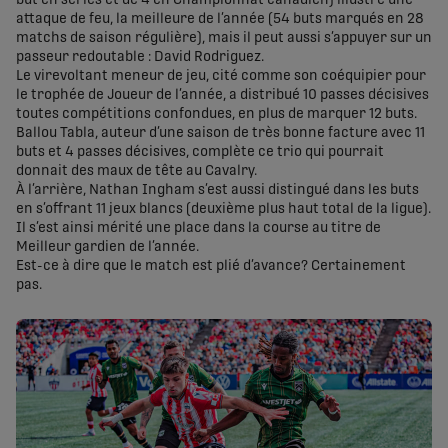
but en séries et de 4 en Championnat canadien) illustre une
attaque de feu, la meilleure de l’année (54 buts marqués en 28
matchs de saison régulière), mais il peut aussi s’appuyer sur un
passeur redoutable : David Rodriguez.
Le virevoltant meneur de jeu, cité comme son coéquipier pour
le trophée de Joueur de l’année, a distribué 10 passes décisives
toutes compétitions confondues, en plus de marquer 12 buts.
Ballou Tabla, auteur d’une saison de très bonne facture avec 11
buts et 4 passes décisives, complète ce trio qui pourrait
donnait des maux de tête au Cavalry.
À l’arrière, Nathan Ingham s’est aussi distingué dans les buts
en s’offrant 11 jeux blancs (deuxième plus haut total de la ligue).
Il s’est ainsi mérité une place dans la course au titre de
Meilleur gardien de l’année.
Est-ce à dire que le match est plié d’avance? Certainement
pas.