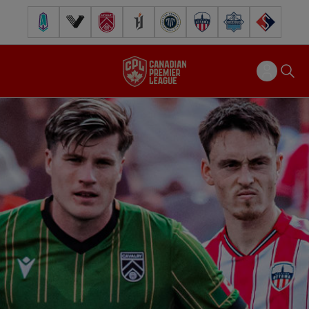
Pacific FC
Vancouver FC
Cavalry FC
Forge FC
Inter Toronto FC
Atlético Ottawa
Halifax Wanderers
FC Supra