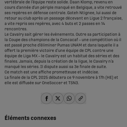
vertébrale de l’équipe reste solide. Daan Klomp, revenu en
cours d’année d’un périple manqué en Belgique, a vite retrouvé
ses repères en défense centrale. Goteh Ntignee, lui aussi de
retour au club après un passage décevant en Ligue 2 française,
a vite repris ses repères, avec 4 buts et 2 passes en 14
rencontres.
Le Cavalry sait gérer les évènements. Outre sa participation à
la Coupe des champions de la Concacaf – une compétition où il
est passé proche d’éliminer Pumas UNAM et dans laquelle il a
offert la première victoire d‘une équipe de CPL contre une
équipe de Liga MX – le Cavalry est un habitué des séries et des
finales. Jamais, depuis la création de la ligue, le Cavalry n’a
manqué les séries. Il dispute aussi sa 3e finale de suite.
Ce match est une affiche prometteuse et indécise.
La finale de la CPL 2025 débutera ce 9 novembre à 17h (HE) et
elle est diffusée sur OneSoccer et TSN3.
share-facebook
share-x
share-whatsapp
share-copy-link
Éléments connexes