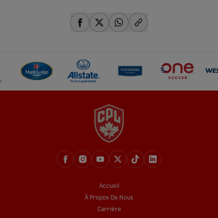
share-facebook
share-x
share-whatsapp
share-copy-link
Accueil
À Propos De Nous
Carrière