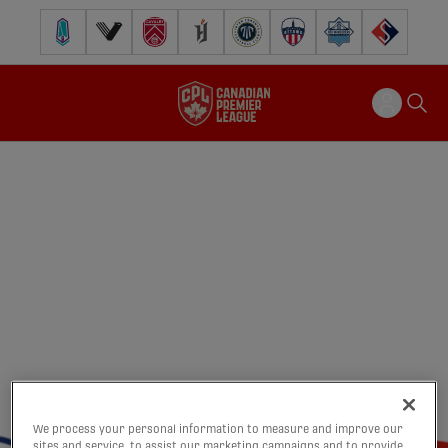
Pacific FC
Vancouver FC
Cavalry FC
Forge FC
Inter Toronto FC
Atlético Ottawa
Halifax Wanderers
FC Supra
We process your personal information to measure and improve our
sites and service, to assist our marketing campaigns and to provide