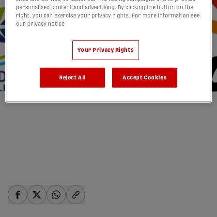
personalised content and advertising. By clicking the button on the
right, you can exercise your privacy rights. For more information see
our privacy notice
Canadian Soccer
Your Privacy Rights
Business présente Voit
Reject All
Accept Cookies
comme fournisseur
officiel de ballons de
matchs de la Première
Ligue canadienne
22/01/2026
share-facebook
share-x
share-whatsapp
share-copy-link