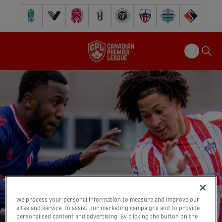
Pacific FC
Vancouver FC
Cavalry FC
Forge FC
Inter Toronto FC
Atlético Ottawa
Halifax Wanderers
FC Supra
We process your personal information to measure and improve our
sites and service, to assist our marketing campaigns and to provide
personalised content and advertising. By clicking the button on the