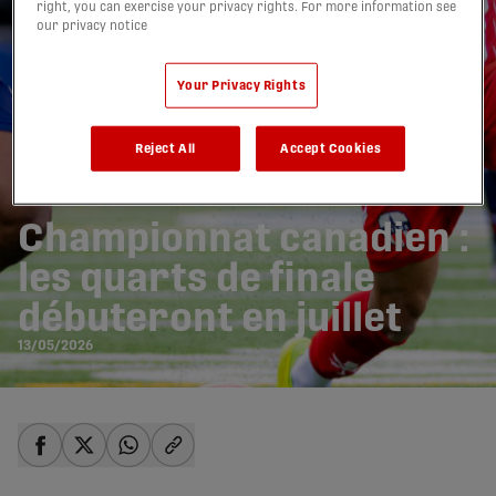
right, you can exercise your privacy rights. For more information see
our privacy notice
Your Privacy Rights
Reject All
Accept Cookies
Championnat canadien :
les quarts de finale
débuteront en juillet
13/05/2026
share-facebook
share-x
share-whatsapp
share-copy-link