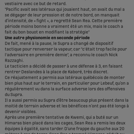
vestiaire avec ce but de retard.
"Pacific avait ses latéraux qui jouaient haut, on avait du mal a
se dégager de leur pression et de notre bord, on manquait
d’intensité, de « fight », a regretté Sean Rea. Cette première
période moins bonne a vraiment été un mix, mais le coach a
fait du bon bouot en modifiant la stratégie"
Une autre physionomie en seconde période
De fait, mené à la pause, le Supra a changé de dispositif
tactique pour renverser la vapeur, car "c'était trop facile pour
l'adversaire en première demie", a reconnu le coach Nick
Razzaghi.
Le tacticien a décidé de passer à une défense à 3, en faisant
rentrer Deslandes à la place de Kaboré, très discret.
Ce réajustement a permis aux latéraux québécois de monter
bien plus haut sur le terrain, en particulier pour Lebeuf, qu’on a
régulièrement vu dans la surface adverse lors des offensives
du Supra.
Il a aussi permis au Supra d’être beaucoup plus présent dans la
moitié de terrain adverse et les bénéfices n’ont pas été longs à
devenir visibles.
Après une première tentative de Kwemi, qui a buté sur un
Himaras bien placé dans les cages, Sean Rea a remis les deux
équipes à égalité, sans tarder. D’une frappe du gauche aux 20