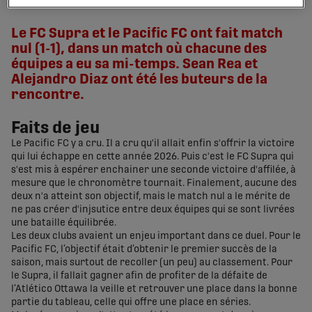
share-facebook
share-x
share-whatsapp
share-copy-link
Le FC Supra et le Pacific FC ont fait match
nul (1-1), dans un match où chacune des
équipes a eu sa mi-temps. Sean Rea et
Alejandro Diaz ont été les buteurs de la
rencontre.
Faits de jeu
Le Pacific FC y a cru. Il a cru qu'il allait enfin s'offrir la victoire
qui lui échappe en cette année 2026. Puis c'est le FC Supra qui
s'est mis à espérer enchainer une seconde victoire d'affilée, à
mesure que le chronomètre tournait. Finalement, aucune des
deux n'a atteint son objectif, mais le match nul a le mérite de
ne pas créer d'injsutice entre deux équipes qui se sont livrées
une bataille équilibrée.
Les deux clubs avaient un enjeu important dans ce duel. Pour le
Pacific FC, l’objectif était d’obtenir le premier succès de la
saison, mais surtout de recoller (un peu) au classement. Pour
le Supra, il fallait gagner afin de profiter de la défaite de
l’Atlético Ottawa la veille et retrouver une place dans la bonne
partie du tableau, celle qui offre une place en séries.