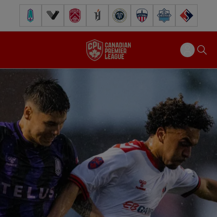
Pacific FC
Vancouver FC
Cavalry FC
Forge FC
Inter Toronto FC
Atlético Ottawa
Halifax Wanderers
FC Supra