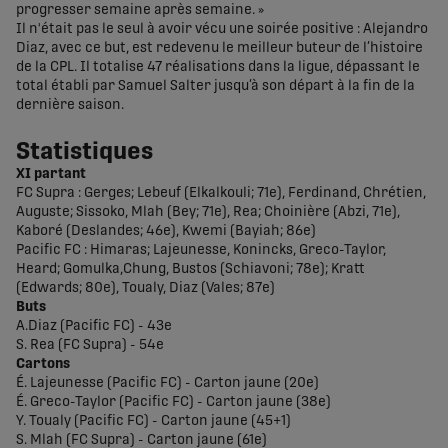
progresser semaine après semaine. »
Il n'était pas le seul à avoir vécu une soirée positive : Alejandro
Diaz, avec ce but, est redevenu le meilleur buteur de l’histoire
de la CPL. Il totalise 47 réalisations dans la ligue, dépassant le
total établi par Samuel Salter jusqu’à son départ à la fin de la
dernière saison.
Statistiques
XI partant
FC Supra : Gerges; Lebeuf (Elkalkouli; 71e), Ferdinand, Chrétien,
Auguste; Sissoko, Mlah (Bey; 71e), Rea; Choinière (Abzi, 71e),
Kaboré (Deslandes; 46e), Kwemi (Bayiah; 86e)
Pacific FC : Himaras; Lajeunesse, Konincks, Greco-Taylor,
Heard; Gomulka,Chung, Bustos (Schiavoni; 78e); Kratt
(Edwards; 80e), Toualy, Diaz (Vales; 87e)
Buts
A.Diaz (Pacific FC) - 43e
S. Rea (FC Supra) - 54e
Cartons
É. Lajeunesse (Pacific FC) - Carton jaune (20e)
É. Greco-Taylor (Pacific FC) - Carton jaune (38e)
Y. Toualy (Pacific FC) - Carton jaune (45+1)
S. Mlah (FC Supra) - Carton jaune (61e)