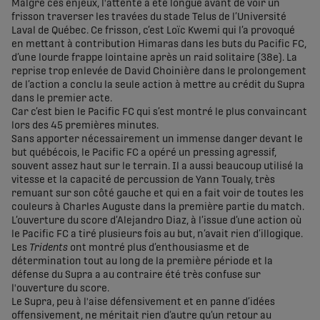
Malgré ces enjeux, l'attente a été longue avant de voir un
frisson traverser les travées du stade Telus de l’Université
Laval de Québec. Ce frisson, c’est Loïc Kwemi qui l’a provoqué
en mettant à contribution Himaras dans les buts du Pacific FC,
d’une lourde frappe lointaine après un raid solitaire (38e). La
reprise trop enlevée de David Choinière dans le prolongement
de l’action a conclu la seule action à mettre au crédit du Supra
dans le premier acte.
Car c’est bien le Pacific FC qui s’est montré le plus convaincant
lors des 45 premières minutes.
Sans apporter nécessairement un immense danger devant le
but québécois, le Pacific FC a opéré un pressing agressif,
souvent assez haut sur le terrain. Il a aussi beaucoup utilisé la
vitesse et la capacité de percussion de Yann Toualy, très
remuant sur son côté gauche et qui en a fait voir de toutes les
couleurs à Charles Auguste dans la première partie du match.
L’ouverture du score d’Alejandro Diaz, à l’issue d’une action où
le Pacific FC a tiré plusieurs fois au but, n’avait rien d’illogique.
Les
Tridents
ont montré plus d’enthousiasme et de
détermination tout au long de la première période et la
défense du Supra a au contraire été très confuse sur
l'ouverture du score.
Le Supra, peu à l'aise défensivement et en panne d’idées
offensivement, ne méritait rien d’autre qu’un retour au