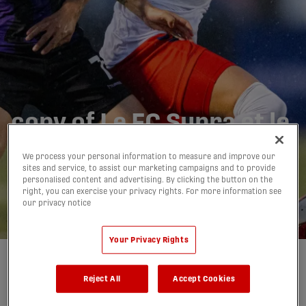
copy of Le FC Supra et le
Pacific FC partagent les
We process your personal information to measure and improve our
points| FAITS
sites and service, to assist our marketing campaigns and to provide
personalised content and advertising. By clicking the button on the
SAILLANTS
right, you can exercise your privacy rights. For more information see
our privacy notice
07/06/2026
Your Privacy Rights
Auteur(e) :
Quentin Parisis
Reject All
Accept Cookies