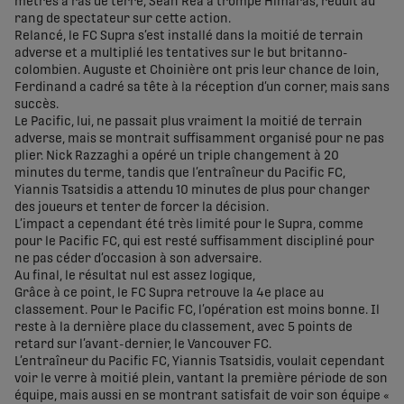
mètres à ras de terre, Sean Rea a trompé Himaras, réduit au
rang de spectateur sur cette action.
Relancé, le FC Supra s’est installé dans la moitié de terrain
adverse et a multiplié les tentatives sur le but britanno-
colombien. Auguste et Choinière ont pris leur chance de loin,
Ferdinand a cadré sa tête à la réception d’un corner, mais sans
succès.
Le Pacific, lui, ne passait plus vraiment la moitié de terrain
adverse, mais se montrait suffisamment organisé pour ne pas
plier. Nick Razzaghi a opéré un triple changement à 20
minutes du terme, tandis que l’entraîneur du Pacific FC,
Yiannis Tsatsidis a attendu 10 minutes de plus pour changer
des joueurs et tenter de forcer la décision.
L’impact a cependant été très limité pour le Supra, comme
pour le Pacific FC, qui est resté suffisamment discipliné pour
ne pas céder d’occasion à son adversaire.
Au final, le résultat nul est assez logique,
Grâce à ce point, le FC Supra retrouve la 4e place au
classement. Pour le Pacific FC, l’opération est moins bonne. Il
reste à la dernière place du classement, avec 5 points de
retard sur l’avant-dernier, le Vancouver FC.
L’entraîneur du Pacific FC, Yiannis Tsatsidis, voulait cependant
voir le verre à moitié plein, vantant la première période de son
équipe, mais aussi en se montrant satisfait de voir son équipe «