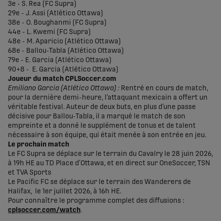
3e - S. Rea (FC Supra)
29e - J. Assi (Atlético Ottawa)
38e - O. Boughanmi (FC Supra)
44e - L. Kwemi (FC Supra)
48e - M. Aparicio (Atlético Ottawa)
68e - Ballou-Tabla (Atlético Ottawa)
79e - E. Garcia (Atlético Ottawa)
90+8 - E. Garcia (Atlético Ottawa)
Joueur du match CPLSoccer.com
Emiliano Garcia (Atlético Ottawa) :
Rentré en cours de match,
pour la dernière demi-heure, l’attaquant mexicain a offert un
véritable festival. Auteur de deux buts, en plus d’une passe
décisive pour Ballou-Tabla, il a marqué le match de son
empreinte et a donné le supplément de tonus et de talent
nécessaire à son équipe, qui était menée à son entrée en jeu.
Le prochain match
Le FC Supra se déplace sur le terrain du Cavalry le 28 juin 2026,
à 19h HE au TD Place d’Ottawa, et en direct sur OneSoccer, TSN
et TVA Sports
Le Pacific FC se déplace sur le terrain des Wanderers de
Halifax, le 1er juillet 2026, à 16h HE.
Pour connaître le programme complet des diffusions :
cplsoccer.com/watch
.