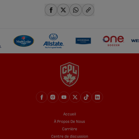
share-facebook
share-x
share-whatsapp
share-copy-link
Accueil
À Propos De Nous
Carrière
Centre de discussion