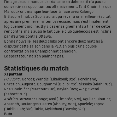
l’image de son manque de réalisme en défense, il n’a pas su
convertir ses opportunités offensivement. Tant Choinière que
Marcoux ont manqué leur face-à-face avec Kalongo.
5-3 score final. Le Supra aurait pu rêver à un meilleur résultat
après une première mi-temps réussie, mais s’est finalement
logiquement incliné. Il y a des enseignements à tirer de cette
rencontre, mais aussi le fait que le club québécois s’est incliné
par d’eu fois contre Ottawa.
Bonne nouvelle : les deux clubs ont encore deux matchs à
disputer cette saison dans la PLC, en plus d’une double
confrontation en Championnat canadien.
Le spectateur ne s’en plaindra pas.
Statistiques du match
XI partant
FC Supra :
Gerges; Wandje (Elkalkouli; 82e), Ferdinand,
Chrétien, Auguste; Boughanmi (Biello; 73e), Sissoko (Mlah; 70e),
Rea; Choinière (Marcoux; 81e), Bayiah (Bey; 74e); Kwemi
(Kaboré; 70e)
Atlético Ottawa :
Kalongo; Assi (Timotéo; 59e), Aguilar, Cloutier,
Abatneh, Coulanges; Castro (Khoury; 88e), Aparicio; Lopez
(Habibullah; 81e), Tabla, Myklebust (Garcia; 62e)
Buts