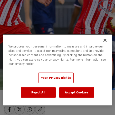
We process your personal information to measure and improve our
sites and service, to assist our marketing campaigns and to provide
L'Atlético Ottawa
personalised content and advertising. By clicking the button on the
right, you can exercise your privacy rights. For more information see
remporte un match fou
our privacy notice
face au FC Supra
Your Privacy Rights
10/06/2026
Reject All
Accept Cookies
Auteur(e) :
Quentin Parisis