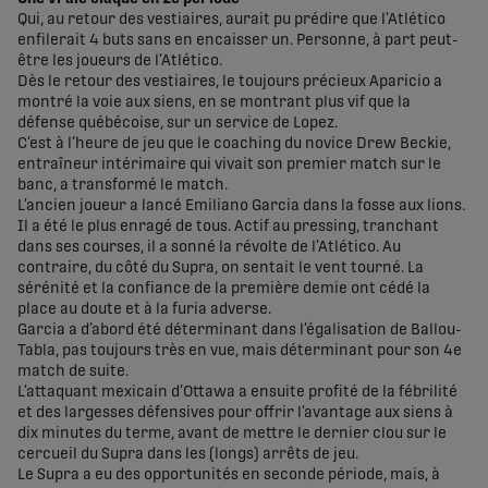
Qui, au retour des vestiaires, aurait pu prédire que l’Atlético
enfilerait 4 buts sans en encaisser un. Personne, à part peut-
être les joueurs de l’Atlético.
Dès le retour des vestiaires, le toujours précieux Aparicio a
montré la voie aux siens, en se montrant plus vif que la
défense québécoise, sur un service de Lopez.
C’est à l’heure de jeu que le coaching du novice Drew Beckie,
entraîneur intérimaire qui vivait son premier match sur le
banc, a transformé le match.
L’ancien joueur a lancé Emiliano Garcia dans la fosse aux lions.
Il a été le plus enragé de tous. Actif au pressing, tranchant
dans ses courses, il a sonné la révolte de l’Atlético. Au
contraire, du côté du Supra, on sentait le vent tourné. La
sérénité et la confiance de la première demie ont cédé la
place au doute et à la furia adverse.
Garcia a d’abord été déterminant dans l’égalisation de Ballou-
Tabla, pas toujours très en vue, mais déterminant pour son 4e
match de suite.
L’attaquant mexicain d’Ottawa a ensuite profité de la fébrilité
et des largesses défensives pour offrir l’avantage aux siens à
dix minutes du terme, avant de mettre le dernier clou sur le
cercueil du Supra dans les (longs) arrêts de jeu.
Le Supra a eu des opportunités en seconde période, mais, à