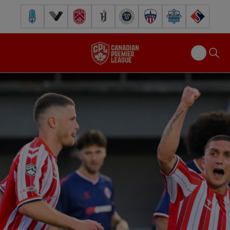
Pacific FC
Vancouver FC
Cavalry FC
Forge FC
Inter Toronto FC
Atlético Ottawa
Halifax Wanderers
FC Supra