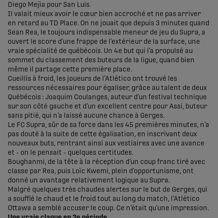
Diego Mejìa pour San Luis.
Il valait mieux avoir le cœur bien accroché et ne pas arriver
en retard au TD Place. On ne jouait que depuis 3 minutes quand
Sean Rea, le toujours indispensable meneur de jeu du Supra, a
ouvert le score d’une frappe de l’extérieur de la surface, une
vraie spécialité de québécois. Un 4e but qui l’a propulsé au
sommet du classement des buteurs de la ligue, quand bien
même il partage cette première place.
Cueillis à froid, les joueurs de l’Atlético ont trouvé les
ressources nécessaires pour égaliser, grâce au talent de deux
Québécois : Joaquim Coulanges, auteur d’un festival technique
sur son côté gauche et d’un excellent centre pour Assi, buteur
sans pitié, qui n’a laissé aucune chance à Gerges.
Le FC Supra, sûr de sa force dans les 45 premières minutes, n’a
pas douté à la suite de cette égalisation, en inscrivant deux
nouveaux buts, rentrant ainsi aux vestiaires avec une avance
et - on le pensait - quelques certitudes.
Boughanmi, de la tête à la réception d’un coup franc tiré avec
classe par Rea, puis Loïc Kwemi, plein d’opportunisme, ont
donné un avantage relativement logique au Supra.
Malgré quelques très chaudes alertes sur le but de Gerges, qui
a soufflé le chaud et le froid tout au long du match, l’Atlético
Ottawa a semblé accuser le coup. Ce n’était qu’une impression.
Une vraie claque en 2e période