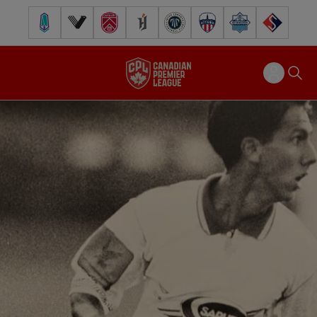
Pacific FC
Vancouver FC
Cavalry FC
Forge FC
Inter Toronto FC
Atlético Ottawa
Halifax Wanderers
FC Supra