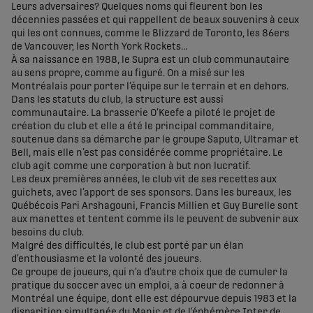
Leurs adversaires? Quelques noms qui fleurent bon les
décennies passées et qui rappellent de beaux souvenirs à ceux
qui les ont connues, comme le Blizzard de Toronto, les 86ers
de Vancouver, les North York Rockets…
À sa naissance en 1988, le Supra est un club communautaire
au sens propre, comme au figuré. On a misé sur les
Montréalais pour porter l’équipe sur le terrain et en dehors.
Dans les statuts du club, la structure est aussi
communautaire. La brasserie O’Keefe a piloté le projet de
création du club et elle a été le principal commanditaire,
soutenue dans sa démarche par le groupe Saputo, Ultramar et
Bell, mais elle n’est pas considérée comme propriétaire. Le
club agit comme une corporation à but non lucratif.
Les deux premières années, le club vit de ses recettes aux
guichets, avec l’apport de ses sponsors. Dans les bureaux, les
Québécois Pari Arshagouni, Francis Millien et Guy Burelle sont
aux manettes et tentent comme ils le peuvent de subvenir aux
besoins du club.
Malgré des difficultés, le club est porté par un élan
d’enthousiasme et la volonté des joueurs.
Ce groupe de joueurs, qui n’a d’autre choix que de cumuler la
pratique du soccer avec un emploi, a à coeur de redonner à
Montréal une équipe, dont elle est dépourvue depuis 1983 et la
disparition simultanée du Manic et de l’éphémère Inter de