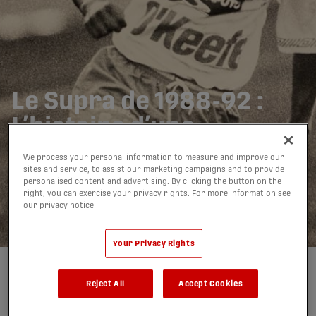
Le Supra de 1988-92 :
L’histoire d’une
communauté
We process your personal information to measure and improve our
déterminée à faire vivre
sites and service, to assist our marketing campaigns and to provide
personalised content and advertising. By clicking the button on the
right, you can exercise your privacy rights. For more information see
le soccer à Montréal
our privacy notice
24/09/2025
Your Privacy Rights
Auteur(e) :
Quentin Parisis
Reject All
Accept Cookies