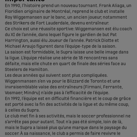
En 1990, l’histoire prend un nouveau tournant. Frank Aliaga, un
Floridien originaire de Montréal, reprend le club et installe
Roy Wiggemansen sur le banc, un ancien joueur, notamment
des Strikers de Fort Lauderdale, devenu entraîneur.
Ce choix est une réussite sportive: Wiggemansen est élu coach
du XI de l’année, dans lequel figure le gardien de but Pat
Harrington, aussi élu Joueur de l’année. Patrick Diotte et
Michael Araujo figurent dans l’équipe-type de la saison.
La saison est formidable, le Supra laisse une belle image dans
la ligue. L’équipe réalise une série de 18 rencontres sans
défaite, mais elle chute en quart de finale des séries face au
Steelers de Hamilton.
Les deux années qui suivent sont plus compliquées.
Wiggenmansen s’en va pour le Blizzard de Toronto et une
invraisemblable valse des entraîneurs (Firmani, Ferrante,
Vosmaer, Mindru) n’aide pas à l’efficacité de l’équipe.
En 1992, l’équipe est en difficulté financière et le coup de grâce
est porté avec la fin des activités de la ligue et du même coup,
à celles du Supra.
Le club met fin à ses activités, mais le soccer professionnel ne
s’arrête pas pour autant. Tout n’a pas été simple, loin de là,
mais le Supra a laissé plus qu’une marque dans le paysage du
soccer. À sa naissance, le club a permis de faire revivre le