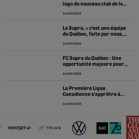
logo du nouveau club de la
PLC : le FC Supra du Québec
24/09/2025
Le Supra, « c’est une équipe
du Québec, faite par nous,
pour nous »
24/09/2025
FC Supra du Québec : Une
opportunité majeure pour
le soccer et les joueurs
24/09/2025
québécois
La Première Ligue
Canadienne s'apprêtre à
étendre ses actitivés au
24/09/2025
Québec en 2026