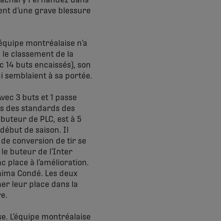
té Zachary Fernandez dans
vient d’une grave blessure
’équipe montréalaise n’a
 le classement de la
c 14 buts encaissés), son
ui semblaient à sa portée.
vec 3 buts et 1 passe
es des standards des
buteur de PLC, est à 5
début de saison. Il
de conversion de tir se
 le buteur de l’Inter
c place à l’amélioration.
hima Condé. Les deux
er leur place dans la
re.
se. L’équipe montréalaise