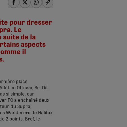
share-facebook
share-x
share-whatsapp
share-copy-link
aite pour dresser
pra. Le
suite de la
ertains aspects
comme il
s.
dernière place
Atlético Ottawa, 3e. Dit
s si simple, car
uver FC a enchaîné deux
uteur du Supra,
 les Wanderers de Halifax
 2 points. Bref, le