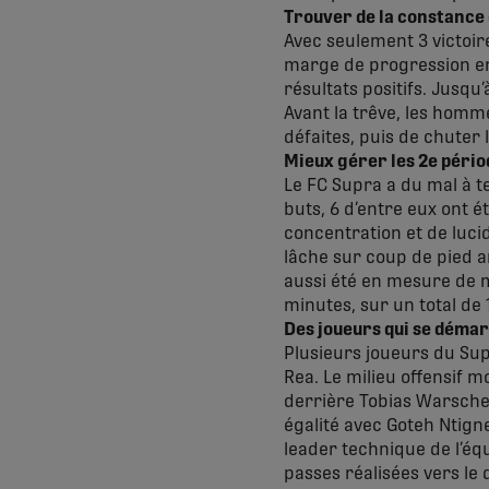
Trouver de la constance 
Avec seulement 3 victoir
marge de progression en t
résultats positifs. Jusqu
Avant la trêve, les homm
défaites, puis de chuter 
Mieux gérer les 2e pério
Le FC Supra a du mal à te
buts, 6 d’entre eux ont é
concentration et de luci
lâche sur coup de pied ar
aussi été en mesure de m
minutes, sur un total de 
Des joueurs qui se déma
Plusieurs joueurs du Sup
Rea. Le milieu offensif m
derrière Tobias Warschew
égalité avec Goteh Ntign
leader technique de l’éq
passes réalisées vers le d