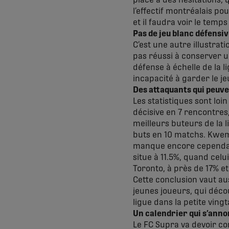
place à des hésitations, 
l’effectif montréalais po
et il faudra voir le temps
Pas de jeu blanc défens
C’est une autre illustra
pas réussi à conserver u
défense à échelle de la l
incapacité à garder le je
Des attaquants qui peuve
Les statistiques sont loi
décisive en 7 rencontres
meilleurs buteurs de la 
buts en 10 matchs. Kwemi
manque encore cependant 
situe à 11.5%, quand celu
Toronto, à près de 17% et
Cette conclusion vaut a
jeunes joueurs, qui déco
ligue dans la petite ving
Un calendrier qui s’anno
Le FC Supra va devoir co