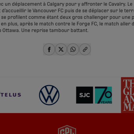
c un déplacement à Calgary pour y affronter le Cavalry. Le 
t d’accueillir le Vancouver FC puis de se déplacer sur le t
i se profilent comme étant deux gros challenger pour une p
a, en plus, après le match contre le Forge FC, le match alle
co Ottawa. Une reprise tambour battant.
share-facebook
share-x
share-whatsapp
share-copy-link