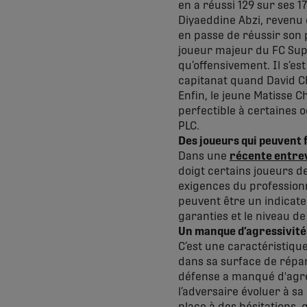
en a réussi 129 sur ses 17
Diyaeddine Abzi, revenu 
en passe de réussir son 
joueur majeur du FC Supr
qu’offensivement. Il s’e
capitanat quand David Cho
Enfin, le jeune Matisse C
perfectible à certaines o
PLC.
Des joueurs qui peuvent f
Dans une
récente entre
doigt certains joueurs de
exigences du professionn
peuvent être un indicate
garanties et le niveau de
Un manque d’agressivité
C’est une caractéristiqu
dans sa surface de répara
défense a manqué d'agres
l’adversaire évoluer à sa