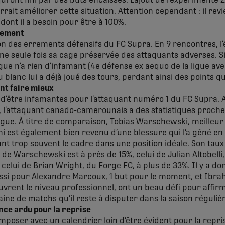
qui ont fini par des buts encaissés. L’ajout de l’expérimen
urrait améliorer cette situation. Attention cependant : il re
 dont il a besoin pour être à 100%.
ivement
tion des errements défensifs du FC Supra. En 9 rencontres, l
ne seule fois sa cage préservée des attaquants adverses. Si
igue n’a rien d’infamant (4e défense ex aequo de la ligue ave
u blanc lui a déjà joué des tours, perdant ainsi des points q
nt faire mieux
n d’être infamantes pour l’attaquant numéro 1 du FC Supra. A
, l’attaquant canado-camerounais a des statistiques proch
ligue. À titre de comparaison, Tobias Warschewski, meilleur 
 est également bien revenu d’une blessure qui l’a gêné en 
trop souvent le cadre dans une position idéale. Son taux 
i de Warschewski est à près de 15%, celui de Julian Altobelli,
 celui de Brian Wright, du Forge FC, à plus de 33%. Il y a don
ussi pour Alexandre Marcoux, 1 but pour le moment, et Ibra
uvrent le niveau professionnel, ont un beau défi pour affirm
taine de matchs qu’il reste à disputer dans la saison réguliè
nce ardu pour la reprise
mposer avec un calendrier loin d’être évident pour la repri