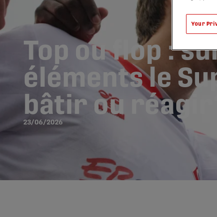
Your Pri
Top ou flop : su
éléments le Sup
bâtir ou réagir
23/06/2026