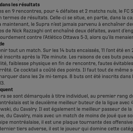
dans les résultats
es en 9 rencontres, pour 4 défaites et 2 matchs nuls, le FC
ermes de résultats. Celle-ci se situe, en partie, dans la c
’à maintenant, le Supra n’est jamais parvenu à enchaîner de
es de Nick Razzaghi ont enchaîné deux défaites, avant d’e
lourdement contre l’Atlético Ottawa 5-3, alors qu’ils menaien
de
nir tout un match. Sur les 14 buts encaissés, 11 l’ont été en 
té inscrits après la 70e minute. Les raisons de ces buts pe
dité, faiblesse physique en fin de rencontre, fautes évitab
rêté. Ce cocktail a coûté des points. Il faut tout de même 
arquer dans les 2e mi-temps. 8 buts ont été inscrits dans 
13.
rquent
ra se sont démarqués à titre individuel, au premier rang d
ontréalais est le deuxième meilleur buteur de la ligue avec 4
ski, du Cavalry. Il est également le meilleur passeur de la 
ee, du Cavalry, mais avec un match de moins de joué que so
uipe montréalaise, il est une plaque tournante des offensive
ernier tiers adverse, il est le joueur qui domine cette catégo