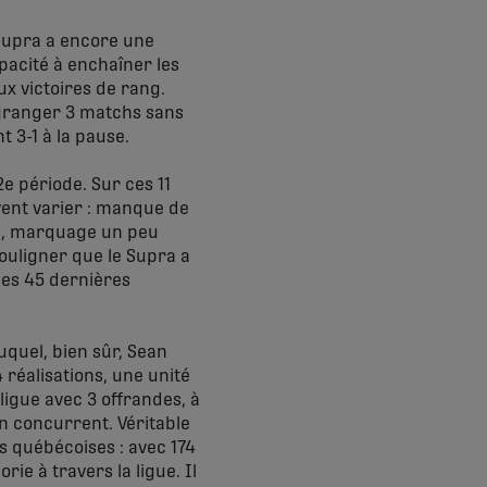
 Supra a encore une
apacité à enchaîner les
ux victoires de rang.
ngranger 3 matchs sans
t 3-1 à la pause.
2e période. Sur ces 11
uvent varier : manque de
les, marquage un peu
souligner que le Supra a
les 45 dernières
uquel, bien sûr, Sean
 réalisations, une unité
ligue avec 3 offrandes, à
n concurrent. Véritable
s québécoises : avec 174
rie à travers la ligue. Il