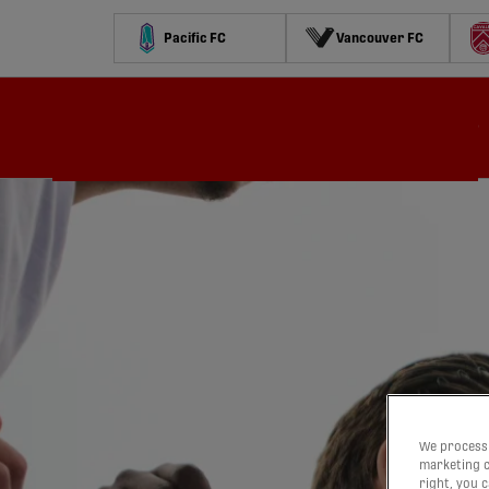
Pacific FC
Vancouver FC
Calendrier
Classement
Stats
Concours
Regarder
We process 
marketing c
right, you 