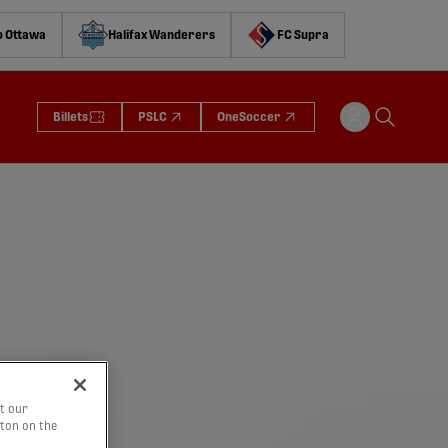
o Ottawa
Halifax Wanderers
FC Supra
Billets
PSLC
OneSoccer
t our
tton on the