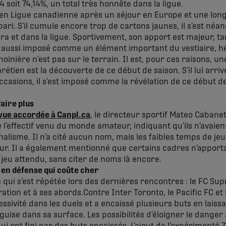
4 soit 74,14%, un total très honnête dans la ligue.
en Ligue canadienne après un séjour en Europe et une long
pari. S’il cumule encore trop de cartons jaunes, il s’est 
a et dans la ligue. Sportivement, son apport est majeur, t
st aussi imposé comme un élément important du vestiaire, h
inière n’est pas sur le terrain. Il est, pour ces raisons, u
hrétien est la découverte de ce début de saison. S’il lui arri
ccasions, il s’est imposé comme la révélation de ce début de
aire plus
vue accordée à Canpl.ca
, le directeur sportif Mateo Cabanet
 l’effectif venu du monde amateur, indiquant qu’ils n’avaien
alisme. Il n’a cité aucun nom, mais les faibles temps de jeu
ur. Il a également mentionné que certains cadres n’apporta
 jeu attendu, sans citer de noms là encore.
 en défense qui coûte cher
e qui s’est répétée lors des dernières rencontres : le FC Su
tion et à ses abords.Contre Inter Toronto, le Pacific FC et l
sivité dans les duels et a encaissé plusieurs buts en laiss
 guise dans sa surface. Les possibilités d’éloigner le danger 