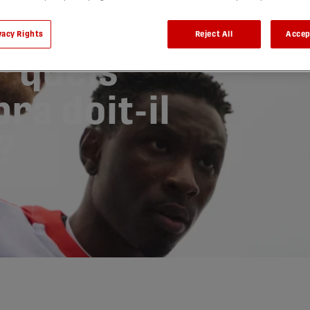
vacy Rights
Reject All
Accep
r quels
ra doit-il
?